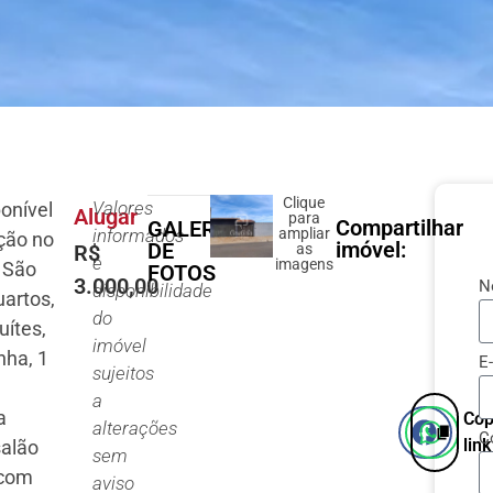
Clique
Valores
onível
Alugar
para
Compartilhar
GALERIA
informados
ampliar
ção no
imóvel:
DE
R$
as
e
imagens
 São
FOTOS
3.000,00
N
disponibilidade
uartos,
do
uítes,
imóvel
nha, 1
E
sujeitos
a
a
Cop
alterações
C
link
salão
sem
 com
aviso