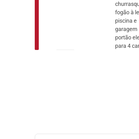
churrasqu
fogão à l
piscina e
garagem
portão el
para 4 ca