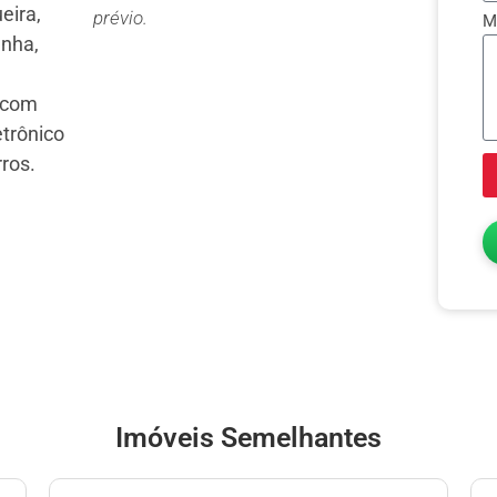
eira,
prévio.
M
enha,
 com
etrônico
rros.
Imóveis Semelhantes