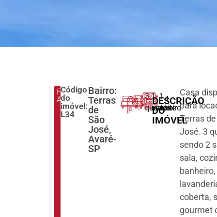
Código
Bairro:
FINALIDADE:
Casa disp
3
1
1
do
Terras
4
ALUGAR
DESCRIÇÃO
para loca
imóvel:
quartos
banheiro
suíte
de
DO
L34
Terras de
São
IMÓVEL
José,
José. 3 q
Avaré-
sendo 2 s
SP
sala, cozi
banheiro,
lavanderi
coberta, 
gourmet