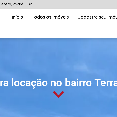
Centro, Avaré - SP
Início
Todos os Imóveis
Cadastre seu Imóv
ra locação no bairro Terr