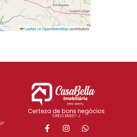
Leaflet
|
©
OpenStreetMap
contributors
Certeza de bons negócios
CRECI 36937-J
SP