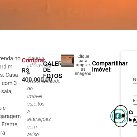
Clique
Valores
venda no
Comprar
para
Compartilhar
GALERIA
informados
ampliar
Jardim
imóvel:
DE
R$
as
e
imagens
as. Casa
FOTOS
400.000,00
N
disponibilidade
l com 3
do
 sala,
imóvel
,
E
sujeitos
o e
a
Cop
 garagem
alterações
link
C
 Frente,
sem
ara
aviso