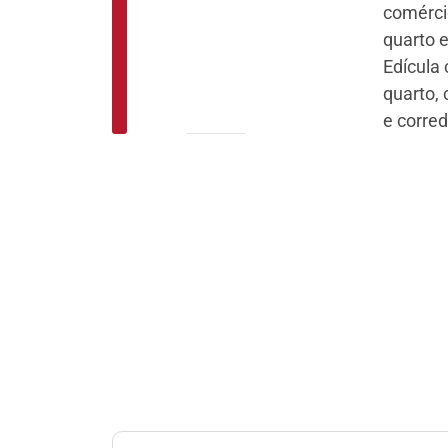
comérci
quarto e
Edícula
quarto,
e corred