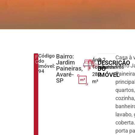
Código
Bairro:
FINALIDADE:
Casa à 
Área
3
2
do
Jardim
COMPRAR
DESCRIÇÃO
bairro 
imóvel:
Total:
quartos
banheiros
Paineiras,
DO
94
Paineir
Avaré-
IMÓVEL
280
SP
m²
principa
quartos,
cozinha
banheir
lavabo,
coberta.
porta p