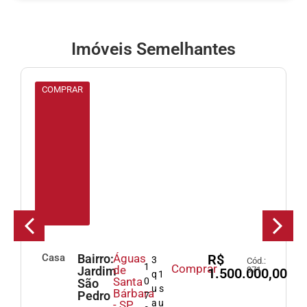
Imóveis Semelhantes
COMPRAR
Casa
Bairro:
Águas
R$
3
Cód.:
1
Comprar
de
Jardim
971
1.500.000,00
q
1
Santa
0
São
u
s
Bárbara
Pedro
7
a
u
- SP