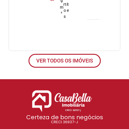
9
rt
ít
m
o
e
²
s
VER TODOS OS IMÓVEIS
Certeza de bons negócios
CRECI 36937-J