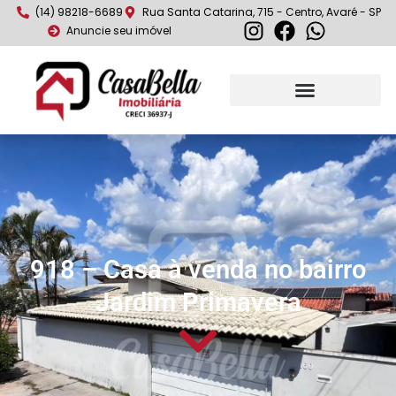
(14) 98218-6689
Rua Santa Catarina, 715 - Centro, Avaré - SP
Anuncie seu imóvel
918 – Casa à venda no bairro
Jardim Primavera