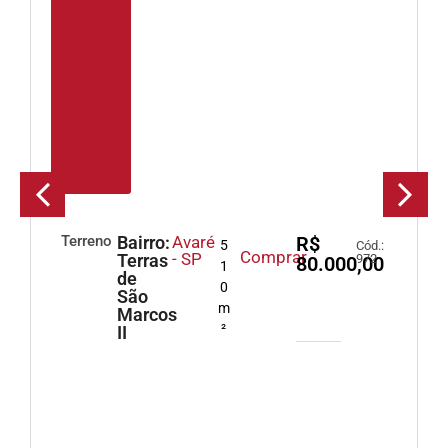
Terreno
Bairro:
Avaré
R$
Casa
5
Cód.:
Comprar
- SP
Terras
972
80.000,00
1
de
0
São
m
Marcos
²
II