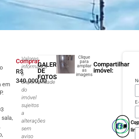
Clique
Valores
à
Comprar
para
Compartilhar
GALERIA
informados
ampliar
no
imóvel:
DE
R$
as
e
imagens
FOTOS
340.000,00
N
disponibilidade
a em
do
P.
imóvel
a
E
sujeitos
03
a
 sala,
alterações
Cop
C
,
sem
link
o,
aviso