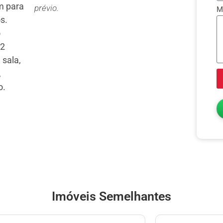
m para
prévio.
M
s.
o
02
 sala,
,
o.
Imóveis Semelhantes