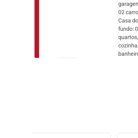
garage
02 carro
Casa d
fundo: 
quartos,
cozinha
banheir