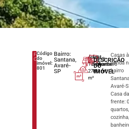
Código
Bairro:
FINALIDADE:
Casas 
Área
Área
3
1
do
Santana,
2
COMPRAR
DESCRIÇÃO
venda 
imóvel:
Total:
Edificada:
quartos
banheiro
Avaré-
DO
801
bairro
SP
IMÓVEL
276
159 m²
m²
Santan
Avaré-S
Casa d
frente: 
quartos,
cozinha
banheir