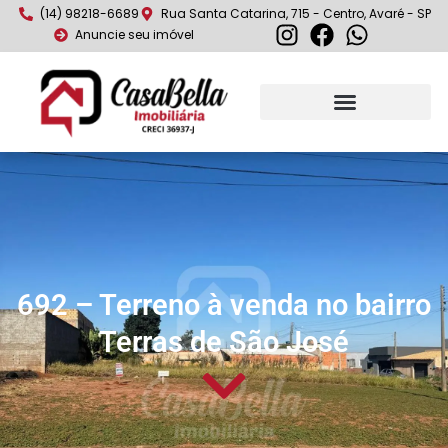
(14) 98218-6689
Rua Santa Catarina, 715 - Centro, Avaré - SP
Anuncie seu imóvel
692 – Terreno à venda no bairro
Terras de São José