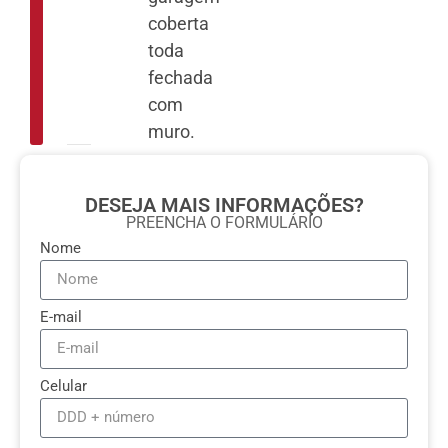
coberta
toda
fechada
com
muro.
DESEJA MAIS INFORMAÇÕES?
PREENCHA O FORMULÁRIO
Nome
E-mail
Celular