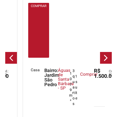
COMPRAR
Casa
Bairro:
Águas
R$
3
Cód.:
1
Comprar
de
Jardim
971
1.500.000,00
q
1
Santa
0
São
u
s
Bárbara
Pedro
7
a
u
- SP
9
rt
ít
m
o
e
²
s