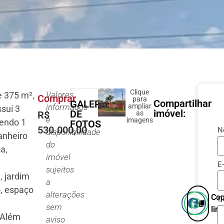
Clique
Valores
e 375 m²,
Comprar
para
Compartilhar
GALERIA
informados
ampliar
sui 3
imóvel:
DE
R$
as
e
imagens
sendo 1
FOTOS
530.000,00
N
disponibilidade
banheiro
do
pa,
imóvel
E
sujeitos
, jardim
a
o, espaço
alterações
Cop
C
e
sem
link
 Além
aviso