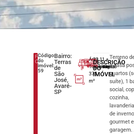
Código
Bairro:
FINALIDADE:
Terreno d
Área
2
2
1
1 +
do
Terras
COMPRAR
DESCRIÇÃO
a casa pos
imóvel:
Total:
quartos
banheiros
suíte
vagas
de
DO
59
quartos (
São
IMÓVEL
375
José,
m²
suíte), 1 
Avaré-
social, co
SP
cozinha,
lavanderia
de invern
gourmet 
garagem.