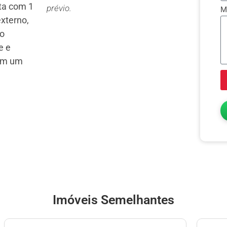
nta com 1
prévio.
M
externo,
do
e e
 em um
.
Imóveis Semelhantes