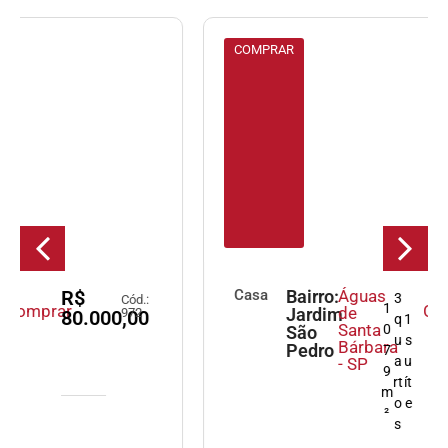
COMPRAR
Casa
Bairro:
Águas
R$
3
Cód.:
1
Comprar
de
Jardim
971
1.500.000,00
q
1
Santa
0
São
u
s
Bárbara
Pedro
7
a
u
- SP
9
rt
ít
m
o
e
²
s